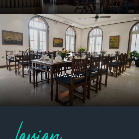
NHÀ HÀNG