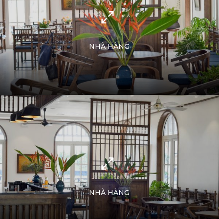
NHÀ HÀNG
NHÀ HÀNG